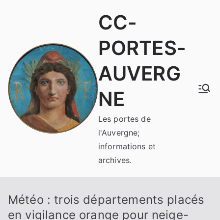
Aller
CC-
au
contenu
PORTES-
AUVERG
NE
Les portes de
l'Auvergne;
informations et
archives.
Météo : trois départements placés
en vigilance orange pour neige-