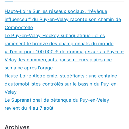
Haute-Loire Sur les réseaux sociaux, “l’évêque
influenceur” du Puy-en-Velay raconte son chemin de
Compostelle
Le Puy-en-Velay Hockey subaquatique : elles
ramènent le bronze des championnats du monde
« J’en ai pour 100.000 € de dommages » : au Puy-en-
Velay, les commerçants pansent leurs plaies une
semaine après l’orage
Haute-Loire Alcoolémie, stupéfiants : une centaine
d’automobilistes contrôlés sur le bassin du Puy-en-
Velay
Le Supranational de pétanque du Puy-en-Velay
revient du 4 au 7 août
Archives