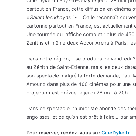
Ciné Dyke du Puy-en-Velay le jeudi 28 mai pro
partout en France, cette diffusion en cinéma of
« Salam les khoyas ! »
… On le reconnaît souvent
cartonne partout en France, est actuellement 
Une tournée qui affiche complet : plus de 450
Zéniths et même deux Accor Arena à Paris, les 
Dans notre région, il se produira ce vendredi 
au Zénith de Saint-Étienne, mais les deux date
son spectacle malgré la forte demande, Paul Mir
Amour » dans plus de 400 cinémas pour une sé
projection est prévue le jeudi 28 mai à 20h.
Dans ce spectacle, l’humoriste aborde des thèm
angoisses, et ce qu’on est prêt à faire… par am
Pour réserver, rendez-vous sur
CinéDyke.fr.