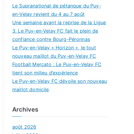
Le Supranational de pétanque du Puy-
en-Velay revient du 4 au 7 août
Une semaine avant la reprise de la Ligue
3, Le Puy-en-Velay FC fait le plein de
confiance contre Bourg-Péronnas
Le Puy-en-Velay « Horizon », le tout
nouveau maillot du Puy-en-Velay FC
Football Mercato : Le Puy-en-Velay FC
tient son milieu d’expérience
Le Puy-en-Velay FC dévoile son nouveau
maillot domicile
Archives
août 2026