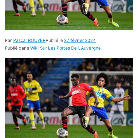
Par
Pascal ROUYER
Publié le
27 février 2024
Publié dans
Wiki Sur Les Portes De L'Auvergne