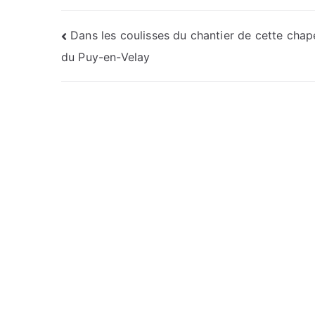
Navigation
Dans les coulisses du chantier de cette chap
du Puy-en-Velay
de
l’article