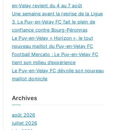
en-Velay revient du 4 au 7 août
Une semaine avant la reprise de la Ligue
3, Le Puy-en-Velay FC fait le plein de
confiance contre Bourg-Péronnas
Le Puy-en-Velay « Horizon », le tout
nouveau maillot du Puy-en-Velay FC
Football Mercato : Le Puy-en-Velay FC
tient son milieu d’expérience
Le Puy-en-Velay FC dévoile son nouveau
maillot domicile
Archives
août 2026
juillet 2026