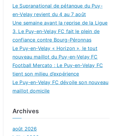
Le Supranational de pétanque du Puy-
en-Velay revient du 4 au 7 août
Une semaine avant la reprise de la Ligue
3, Le Puy-en-Velay FC fait le plein de
confiance contre Bourg-Péronnas
Le Puy-en-Velay « Horizon », le tout
nouveau maillot du Puy-en-Velay FC
Football Mercato : Le Puy-en-Velay FC
tient son milieu d’expérience
Le Puy-en-Velay FC dévoile son nouveau
maillot domicile
Archives
août 2026