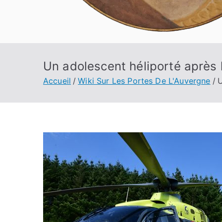
Un adolescent héliporté après 
Accueil
Wiki Sur Les Portes De L'Auvergne
U