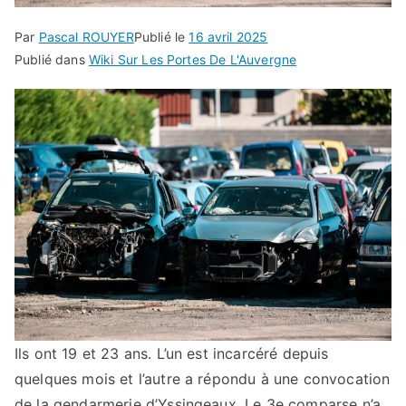
Par
Pascal ROUYER
Publié le
16 avril 2025
Publié dans
Wiki Sur Les Portes De L'Auvergne
Ils ont 19 et 23 ans. L’un est incarcéré depuis
quelques mois et l’autre a répondu à une convocation
de la gendarmerie d’Yssingeaux. Le 3e comparse n’a