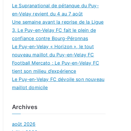
Le Supranational de pétanque du Puy-
en-Velay revient du 4 au 7 août
Une semaine avant la reprise de la Ligue
3, Le Puy-en-Velay FC fait le plein de
confiance contre Bourg-Péronnas
Le Puy-en-Velay « Horizon », le tout
nouveau maillot du Puy-en-Velay FC
Football Mercato : Le Puy-en-Velay FC
tient son milieu d’expérience
Le Puy-en-Velay FC dévoile son nouveau
maillot domicile
Archives
août 2026