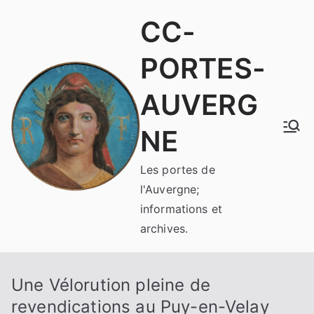
Aller
CC-
au
contenu
PORTES-
AUVERG
NE
Les portes de
l'Auvergne;
informations et
archives.
Une Vélorution pleine de
revendications au Puy-en-Velay