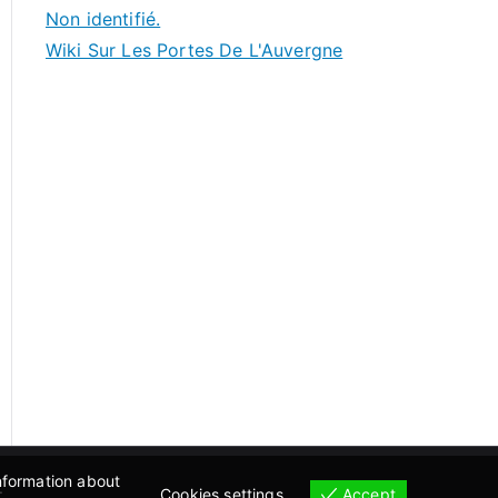
Non identifié.
Wiki Sur Les Portes De L'Auvergne
information about
.
Accept
Cookies settings