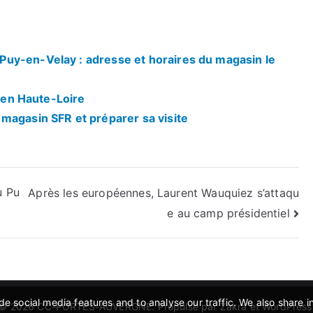
uy-en-Velay : adresse et horaires du magasin le
i en Haute-Loire
magasin SFR et préparer sa visite
u Pu
Après les européennes, Laurent Wauquiez s’attaqu
e au camp présidentiel
e social media features and to analyse our traffic. We also share 
© 2026
CC-PORTES-AUVERGNE
. Propulsé par
Zakra
et
WordPress