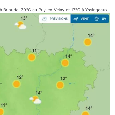
 à Brioude, 20°C au Puy-en-Velay et 17°C à Yssingeaux.