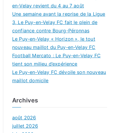
en-Velay revient du 4 au 7 août
Une semaine avant la reprise de la Ligue
3, Le Puy-en-Velay FC fait le plein de
confiance contre Bourg-Péronnas
Le Puy-en-Velay « Horizon », le tout
nouveau maillot du Puy-en-Velay FC
Football Mercato : Le Puy-en-Velay FC
tient son milieu d’expérience
Le Puy-en-Velay FC dévoile son nouveau
maillot domicile
Archives
août 2026
juillet 2026