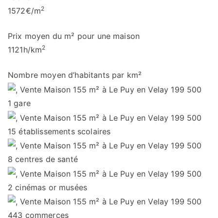
2
1572
€/m
Prix moyen du m² pour une maison
2
1121
h/km
Nombre moyen d’habitants par km²
1
gare
15
établissements scolaires
8
centres de santé
2
cinémas or musées
443
commerces