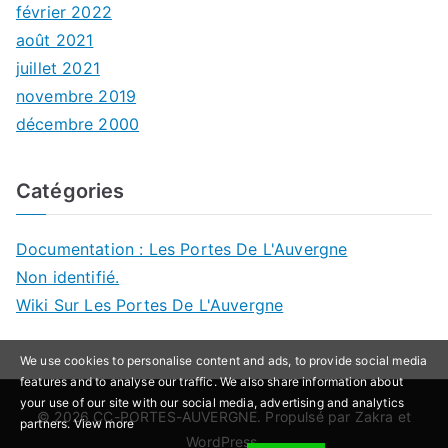
février 2022
août 2021
juillet 2021
novembre 2019
décembre 2000
Catégories
Documentation : Les Portes De L'Auvergne
Non identifié.
Wiki Sur Les Portes De L'Auvergne
We use cookies to personalise content and ads, to provide social media
features and to analyse our traffic. We also share information about
your use of our site with our social media, advertising and analytics
© 2026
CC-PORTES-AUVERGNE
. Propulsé par
Zakra
et
partners.
View more
WordPress
.