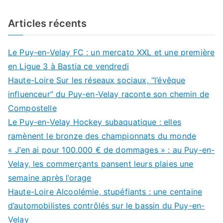
Articles récents
Le Puy-en-Velay FC : un mercato XXL et une première
en Ligue 3 à Bastia ce vendredi
Haute-Loire Sur les réseaux sociaux, “l’évêque
influenceur” du Puy-en-Velay raconte son chemin de
Compostelle
Le Puy-en-Velay Hockey subaquatique : elles
ramènent le bronze des championnats du monde
« J’en ai pour 100.000 € de dommages » : au Puy-en-
Velay, les commerçants pansent leurs plaies une
semaine après l’orage
Haute-Loire Alcoolémie, stupéfiants : une centaine
d’automobilistes contrôlés sur le bassin du Puy-en-
Velay