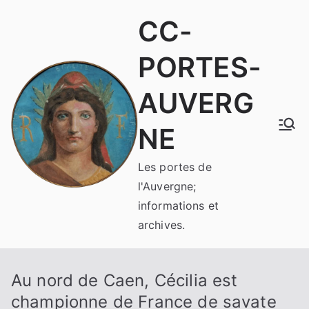
Aller
CC-
au
contenu
PORTES-
AUVERG
NE
Les portes de
l'Auvergne;
informations et
archives.
Au nord de Caen, Cécilia est
championne de France de savate