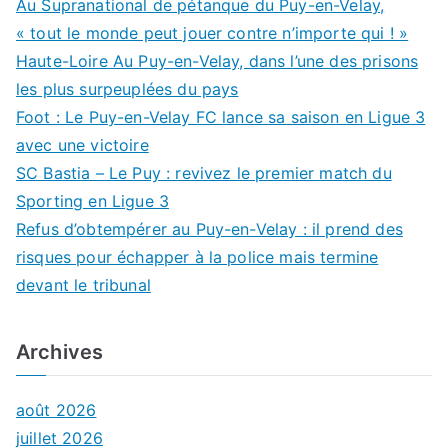
Au Supranational de pétanque du Puy-en-Velay,
« tout le monde peut jouer contre n’importe qui ! »
Haute-Loire Au Puy-en-Velay, dans l’une des prisons
les plus surpeuplées du pays
Foot : Le Puy-en-Velay FC lance sa saison en Ligue 3
avec une victoire
SC Bastia – Le Puy : revivez le premier match du
Sporting en Ligue 3
Refus d’obtempérer au Puy-en-Velay : il prend des
risques pour échapper à la police mais termine
devant le tribunal
Archives
août 2026
juillet 2026