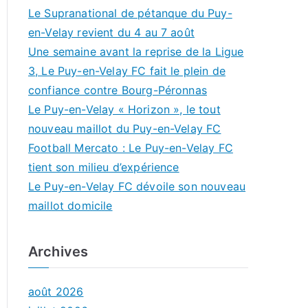
Le Supranational de pétanque du Puy-
en-Velay revient du 4 au 7 août
Une semaine avant la reprise de la Ligue
3, Le Puy-en-Velay FC fait le plein de
confiance contre Bourg-Péronnas
Le Puy-en-Velay « Horizon », le tout
nouveau maillot du Puy-en-Velay FC
Football Mercato : Le Puy-en-Velay FC
tient son milieu d’expérience
Le Puy-en-Velay FC dévoile son nouveau
maillot domicile
Archives
août 2026