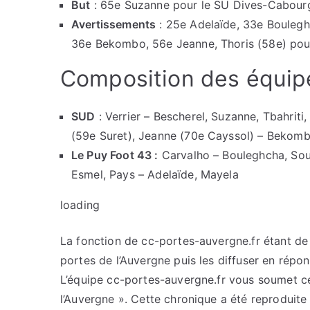
But
: 65e Suzanne pour le SU Dives-Cabour
Avertissements
: 25e Adelaïde, 33e Bouleghc
36e Bekombo, 56e Jeanne, Thoris (58e) po
Composition des équip
SUD
: Verrier – Bescherel, Suzanne, Tbahriti,
(59e Suret), Jeanne (70e Cayssol) – Bekom
Le Puy Foot 43 :
Carvalho – Bouleghcha, Soua
Esmel, Pays – Adelaïde, Mayela
loading
La fonction de cc-portes-auvergne.fr étant de c
portes de l’Auvergne puis les diffuser en répo
L’équipe cc-portes-auvergne.fr vous soumet cet
l’Auvergne ». Cette chronique a été reproduite 