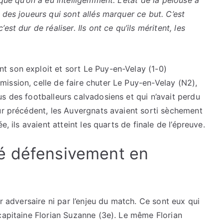
que qu’on a eu intelligemment. L’état de la pelouse a
 des joueurs qui sont allés marquer ce but. C’est
st dur de réaliser. Ils ont ce qu’ils méritent, les
ission, celle de faire chuter Le Puy-en-Velay (N2),
s des footballeurs calvadosiens et qui n’avait perdu
ur précédent, les Auvergnats avaient sorti sèchement
, ils avaient atteint les quarts de finale de l’épreuve.
é défensivement en
ur adversaire ni par l’enjeu du match. Ce sont eux qui
capitaine Florian Suzanne (3e). Le même Florian