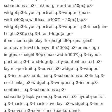
subactions a.p3-link{margin-bottom:10px}.p3-
widget.p3-layout-portrait .p3-wrapper{max-
width:400px;width:calc(100% – 20px)}}.p3-
widget.p3-layout-portrait .p3-wrapper .p3-inner{min-
height:380px}.p3-brand-logo{align-
items:center;display:flex;height:60px;margin:0
auto;overflow:hidden;width:100%}.p3-brand-logo
img{max-height:60px;max-width:100%}.p3-layout-
portrait .p3-brand-logo{justify-content:center}.p3-
layout-portrait .p3-cover,.p3-widget .p3-wrapper
.p3-inner .p3-container .p3-subactions a.p3-link.p3-
no-thanks,.p3-widget .p3-wrapper .p3-inner .p3-
container p.p3-subactions a.p3-
subscribe{display:none}.p3-cover,.p3-layout-portrait
.p3-thanks .p3-thanks-overlay,.p3-widget .p3-inner
.p3-cover .p3-cover-inner{background-