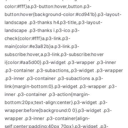
color:#fff}a.p3-button:hover,button.p3-
button:hover{background-color:#cd941b}.p3-layout-
landscape .p3-thanks h4.p3-title,.p3-layout-
landscape .p3-thanks i.p3-ico.p3-
check{color:#fff}a.p3-link.p3-
main{color:#e3a82b}a.p3-link.p3-
subscribe:hover,a.p3-link.p3-subscribe:hover
i{color:#aa5d00}.p3-widget .p3-wrapper .p3-inner
.p3-container .p3-subactions,.p3-widget .p3-wrapper
.p3-inner .p3-container .p3-subactions a.p3-
link{margin-bottom:0}.p3-widget .p3-wrapper .p3-
inner .p3-container .p3-action{margin-
bottom:20px;text-align:center}.p3-widget .p3-
wrapper:before{background:0 0}.p3-widget .p3-
wrapper .p3-inner .p3-container{align-
self:center;padding:40px 70px}.p3-widget .p3-