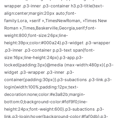
wrapper .p3-inner .p3-container h3.p3-title{text-
align:center;margin:20px auto;font-
family:Lora, »serif »,TimesNewRoman, »Times New
Roman »,Times,Baskerville,Georgia,serif;font-
weight:800;font-size:26px;line-
height:39px;color:#000a24}.p3-widget .p3-wrapper
.p3-inner .p3-container p.p3-text span{font-
size:16px;line-height:24px}.p3-app.p3-
locked{padding:3px}@media (max-width:480px){.p3-
widget .p3-wrapper .p3-inner .p3-
container{padding:30px}}.p3-subactions .p3-link.p3-
login{width:100%;padding:12px;text-
decoration:none;color:#e3a82b;margin-
bottom:0;background-color:#fdf9f0;line-
height:24px;font-weight:600}.p3-subactions .p3-
link.p3-login:hover{background-color:#faf0db}.p3-