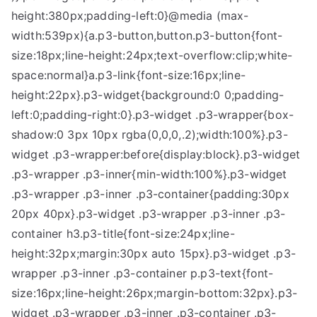
height:380px;padding-left:0}@media (max-
width:539px){a.p3-button,button.p3-button{font-
size:18px;line-height:24px;text-overflow:clip;white-
space:normal}a.p3-link{font-size:16px;line-
height:22px}.p3-widget{background:0 0;padding-
left:0;padding-right:0}.p3-widget .p3-wrapper{box-
shadow:0 3px 10px rgba(0,0,0,.2);width:100%}.p3-
widget .p3-wrapper:before{display:block}.p3-widget
.p3-wrapper .p3-inner{min-width:100%}.p3-widget
.p3-wrapper .p3-inner .p3-container{padding:30px
20px 40px}.p3-widget .p3-wrapper .p3-inner .p3-
container h3.p3-title{font-size:24px;line-
height:32px;margin:30px auto 15px}.p3-widget .p3-
wrapper .p3-inner .p3-container p.p3-text{font-
size:16px;line-height:26px;margin-bottom:32px}.p3-
widget .p3-wrapper .p3-inner .p3-container .p3-