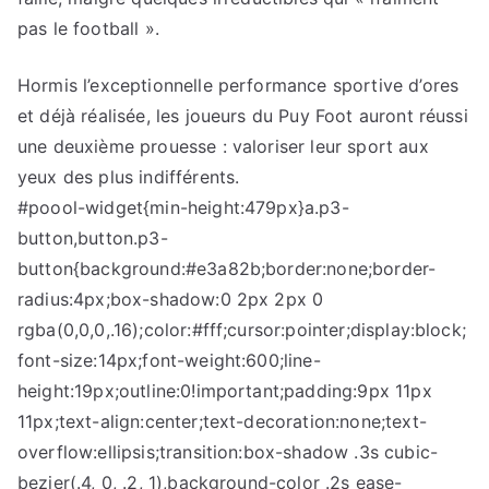
pas le football ».
Hormis l’exceptionnelle performance sportive d’ores
et déjà réalisée, les joueurs du Puy Foot auront réussi
une deuxième prouesse : valoriser leur sport aux
yeux des plus indifférents.
#poool-widget{min-height:479px}a.p3-
button,button.p3-
button{background:#e3a82b;border:none;border-
radius:4px;box-shadow:0 2px 2px 0
rgba(0,0,0,.16);color:#fff;cursor:pointer;display:block;
font-size:14px;font-weight:600;line-
height:19px;outline:0!important;padding:9px 11px
11px;text-align:center;text-decoration:none;text-
overflow:ellipsis;transition:box-shadow .3s cubic-
bezier(.4, 0, .2, 1),background-color .2s ease-