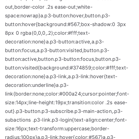
out,border-color .2s ease-out;white-
space:nowrap}a.p3-button:hover,button.p3-
button:hover{background:#567;box-shadow:0 3px
8px 0 rgba(0,0,0,.2);color:#fff;text-
decoration:none}a.p3-button:active,a.p3-
button:focus,a.p3-button:visited,button.p3-
button:active,button.p3-button:focus,button.p3-
button:visited{background:#374859;color:#fff;text-
decoration:none}a.p3-link,a.p3-link:hover{text-
decoration:underline}a.p3-
link{border:none;color:#000a24;cursor:pointer;font-
size:14px;line-height:19px;transition:color .2s ease-
out}.p3-button.p3-subscribe.p3-main-action,.p3-
subactions .p3-link.p3-login{text-align:center;font-
size:16px;text-transform:uppercase;border-
radius:100px}a.p3-link:hover{color:#567}a.p3-