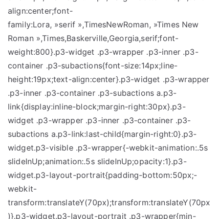
align:center;font-
family:Lora, »serif »,TimesNewRoman, »Times New
Roman »,Times,Baskerville,Georgia,serif;font-
weight:800}.p3-widget .p3-wrapper .p3-inner .p3-
container .p3-subactions{font-size:14px;line-
height:19px;text-align:center}.p3-widget .p3-wrapper
.p3-inner .p3-container .p3-subactions a.p3-
link{display:inline-block;margin-right:30px}.p3-
widget .p3-wrapper .p3-inner .p3-container .p3-
subactions a.p3-link:last-child{margin-right:0}.p3-
widget.p3-visible .p3-wrapper{-webkit-animation:.5s
slideInUp;animation:.5s slideInUp;opacity:1}.p3-
widget.p3-layout-portrait{padding-bottom:50px;-
webkit-
transform:translateY(70px);transform:translateY(70px
)}.p3-widget.p3-layout-portrait .p3-wrapper{min-