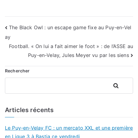
Navigation
The Black Owl : un escape game fixe au Puy-en-Vel
ay
de
Football. « On lui a fait aimer le foot » : de l’ASSE au
l’article
Puy-en-Velay, Jules Meyer vu par les siens
Rechercher
Rechercher
Articles récents
Le Puy-en-Velay FC : un mercato XXL et une première
en Ligue 3 à Bastia ce vendredi