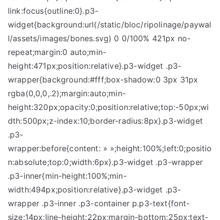
link:focus{outline:0}.p3-
widget{background:url(/static/bloc/ripolinage/paywal
l/assets/images/bones.svg) 0 0/100% 421px no-
repeat;margin:0 auto;min-
height:471px;position:relative}.p3-widget .p3-
wrapper{background:#fff;box-shadow:0 3px 31px
rgba(0,0,0,.2);margin:auto;min-
height:320px;opacity:0;position:relative;top:-50px;wi
dth:500px;z-index:10;border-radius:8px}.p3-widget
.p3-
wrapper:before{content: » »;height:100%;left:0;positio
n:absolute;top:0;width:6px}.p3-widget .p3-wrapper
.p3-inner{min-height:100%;min-
width:494px;position:relative}.p3-widget .p3-
wrapper .p3-inner .p3-container p.p3-text{font-
size:14px;line-height:22px;margin-bottom:25px;text-