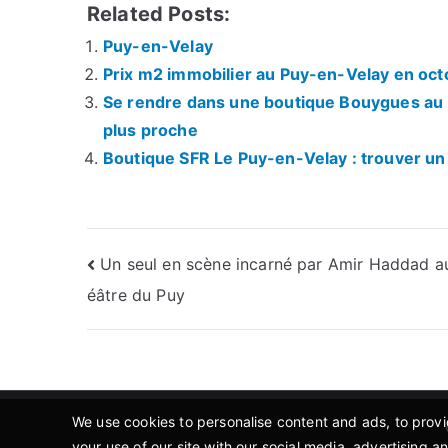
Related Posts:
Puy-en-Velay
Prix m2 immobilier au Puy-en-Velay en oc
Se rendre dans une boutique Bouygues au P
plus proche
Boutique SFR Le Puy-en-Velay : trouver un 
Navigation
Un seul en scène incarné par Amir Haddad a
éâtre du Puy
de
l’article
We use cookies to personalise content and ads, to provid
your use of our site with our social media, advertising a