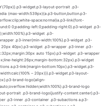
-
eY(70px)}.p3-widget.p3-layout-portrait .p3-
dia (max-width:539px){a.p3-button,button.p3-
erflow:clip;white-space:normal}a.p3-link{font-
und:0 0;padding-left:0;padding-right:0}.p3-widget .p3-
);width:100%}.p3-widget .p3-
wrapper .p3-inner{min-width:100%}.p3-widget .p3-
 20px 40px}.p3-widget .p3-wrapper .p3-inner .p3-
ght:32px;margin:30px auto 15px}.p3-widget .p3-wrapper
6px;line-height:26px;margin-bottom:32px}.p3-widget
ctions a.p3-link{margin-bottom:10px}.p3-widget.p3-
width:calc(100% – 20px)}}.p3-widget.p3-layout-
px}.p3-brand-logo{align-
0 auto;overflow:hidden;width:100%}.p3-brand-logo
t-portrait .p3-brand-logo{justify-content:center}.p3-
per .p3-inner .p3-container .p3-subactions a.p3-