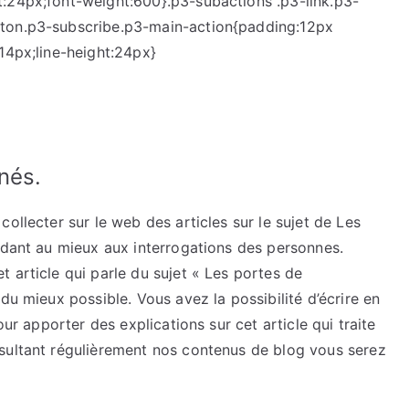
:24px;font-weight:600}.p3-subactions .p3-link.p3-
tton.p3-subscribe.p3-main-action{padding:12px
14px;line-height:24px}
nés.
ollecter sur le web des articles sur le sujet de Les
ndant au mieux aux interrogations des personnes.
 article qui parle du sujet « Les portes de
du mieux possible. Vous avez la possibilité d’écrire en
our apporter des explications sur cet article qui traite
sultant régulièrement nos contenus de blog vous serez