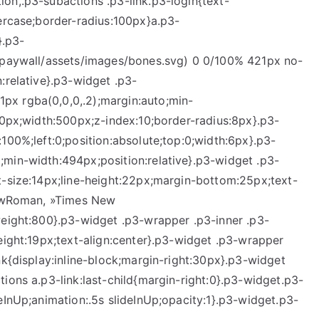
on,.p3-subactions .p3-link.p3-login{text-
percase;border-radius:100px}a.p3-
}.p3-
e/paywall/assets/images/bones.svg) 0 0/100% 421px no-
:relative}.p3-widget .p3-
px rgba(0,0,0,.2);margin:auto;min-
50px;width:500px;z-index:10;border-radius:8px}.p3-
100%;left:0;position:absolute;top:0;width:6px}.p3-
min-width:494px;position:relative}.p3-widget .p3-
t-size:14px;line-height:22px;margin-bottom:25px;text-
sNewRoman, »Times New
weight:800}.p3-widget .p3-wrapper .p3-inner .p3-
eight:19px;text-align:center}.p3-widget .p3-wrapper
nk{display:inline-block;margin-right:30px}.p3-widget
ions a.p3-link:last-child{margin-right:0}.p3-widget.p3-
eInUp;animation:.5s slideInUp;opacity:1}.p3-widget.p3-