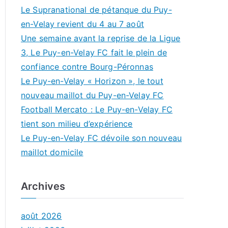
Le Supranational de pétanque du Puy-
en-Velay revient du 4 au 7 août
Une semaine avant la reprise de la Ligue
3, Le Puy-en-Velay FC fait le plein de
confiance contre Bourg-Péronnas
Le Puy-en-Velay « Horizon », le tout
nouveau maillot du Puy-en-Velay FC
Football Mercato : Le Puy-en-Velay FC
tient son milieu d’expérience
Le Puy-en-Velay FC dévoile son nouveau
maillot domicile
Archives
août 2026