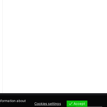
information about
.
Accept
Cookies settings