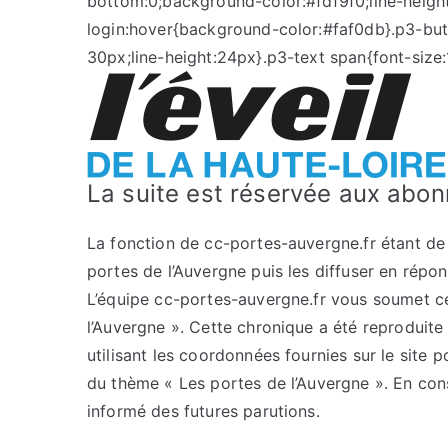
bottom:0;background-color:#fdf9f0;line-height
login:hover{background-color:#faf0db}.p3-bu
30px;line-height:24px}.p3-text span{font-size:
La suite est réservée aux abon
La fonction de cc-portes-auvergne.fr étant de c
portes de l’Auvergne puis les diffuser en répo
L’équipe cc-portes-auvergne.fr vous soumet cet
l’Auvergne ». Cette chronique a été reproduite 
utilisant les coordonnées fournies sur le site p
du thème « Les portes de l’Auvergne ». En con
informé des futures parutions.