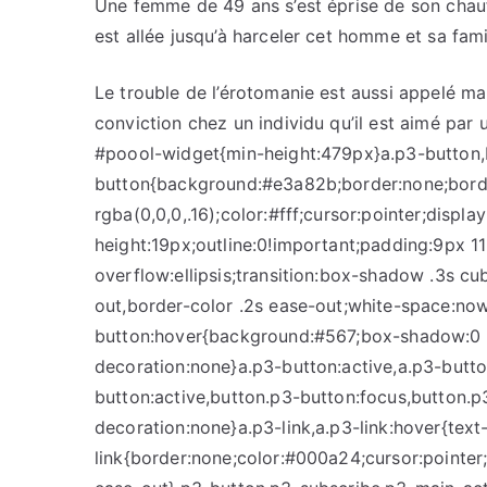
Une femme de 49 ans s’est éprise de son chauff
est allée jusqu’à harceler cet homme et sa fami
Le trouble de l’érotomanie est aussi appelé mal
conviction chez un individu qu’il est aimé par u
#poool-widget{min-height:479px}a.p3-button,
button{background:#e3a82b;border:none;bord
rgba(0,0,0,.16);color:#fff;cursor:pointer;displa
height:19px;outline:0!important;padding:9px 11
overflow:ellipsis;transition:box-shadow .3s cub
out,border-color .2s ease-out;white-space:no
button:hover{background:#567;box-shadow:0 3p
decoration:none}a.p3-button:active,a.p3-butto
button:active,button.p3-button:focus,button.p
decoration:none}a.p3-link,a.p3-link:hover{text
link{border:none;color:#000a24;cursor:pointer;f