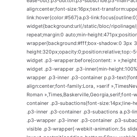
ease-out}.p3-button.p3-subscribe.p3-main-acti
align:center;font-size:16px;text-transform:up
link:hover{color:#567}a.p3-link:focus{outline:0
widget{background:url(/static/bloc/ripolinag
repeat;margin:0 auto;min-height:471px;position
wrapper{background:#fff;box-shadow:0 3px 31
height:320px;opacity:0;position:relative;top:-
widget .p3-wrapper:before{content: » »;height:
widget .p3-wrapper .p3-inner{min-height:100%;
wrapper .p3-inner .p3-container p.p3-text{fon
align:center;font-family:Lora, »serif »,Time
Roman »,Times,Baskerville,Georgia,serif;font-
container .p3-subactions{font-size:14px;line-h
.p3-inner .p3-container .p3-subactions a.p3-li
.p3-wrapper .p3-inner .p3-container .p3-subact
visible .p3-wrapper{-webkit-animation:.5s slid