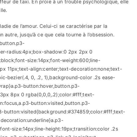
eur de taxi. En proie à un trouble psychologique, elle
lle.
adie de l’amour. Celui-ci se caractérise par la
n autre, jusqu’à ce que cela tourne à l’obsession.
button.p3-
er-radius:4px;box-shadow:0 2px 2px 0
y:block;font-size:14px;font-weight:600;line-
px 11px;text-align:center;text-decoration:none;text-
ic-bezier(.4, 0, .2, 1),background-color .2s ease-
wrap}a.p3-button:hover,button.p3-
x 8px 0 rgba(0,0,0,.2);color:#fff;text-
n:focus,a.p3-button:visited,button.p3-
3-button:visited{background:#374859;color:#fff;text-
-decoration:underline}a.p3-
ont-size:14px;line-height:19px;transition:color .2s