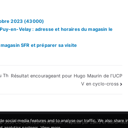
tobre 2023 (43000)
uy-en-Velay : adresse et horaires du magasin le
magasin SFR et préparer sa visite
u Th
Résultat encourageant pour Hugo Maurin de l’UCP
V en cyclo-cross
e social media features and to analyse our traffic. We also share 
© 2026
CC-PORTES-AUVERGNE
. Propulsé par
Zakra
et
WordPress
nd analytics partners.
View more