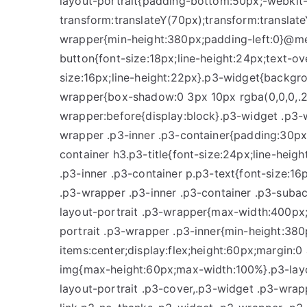
layout-portrait{padding-bottom:50px;-webkit
transform:translateY(70px);transform:translat
wrapper{min-height:380px;padding-left:0}@me
button{font-size:18px;line-height:24px;text-ov
size:16px;line-height:22px}.p3-widget{backgro
wrapper{box-shadow:0 3px 10px rgba(0,0,0,.2
wrapper:before{display:block}.p3-widget .p3-
wrapper .p3-inner .p3-container{padding:30px
container h3.p3-title{font-size:24px;line-hei
.p3-inner .p3-container p.p3-text{font-size:1
.p3-wrapper .p3-inner .p3-container .p3-suba
layout-portrait .p3-wrapper{max-width:400px;
portrait .p3-wrapper .p3-inner{min-height:380
items:center;display:flex;height:60px;margin:
img{max-height:60px;max-width:100%}.p3-layou
layout-portrait .p3-cover,.p3-widget .p3-wrap