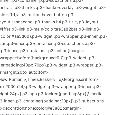
inner .p3-container p.p3-subactions a.p3-
ortrait .p3-thanks .p3-thanks-overlay,.p3-widget .p3-
lor:#fff}a.p3-button:hover,button.p3-
yout-landscape .p3-thanks h4.p3-title,.p3-layout-
#fff}a.p3-link.p3-main{color:#e3a82b}a.p3-link.p3-
i{color:#aa5d00}.p3-widget .p3-wrapper .p3-inner .p3-
er .p3-inner .p3-container .p3-subactions a.p3-
.p3-inner .p3-container .p3-action{margin-
-wrapper:before{background:0 0}.p3-widget .p3-
enter;padding:40px 70px}.p3-widget .p3-wrapper .p3-
er;margin:20px auto;font-
ew Roman »,Times,Baskerville,Georgia,serif;font-
olor:#000a24}.p3-widget .p3-wrapper .p3-inner .p3-
-height:24px}.p3-app.p3-locked{padding:3px}@media
3-inner .p3-container{padding:30px}}.p3-subactions
xt-decoration:none;color:#e3a82b;margin-