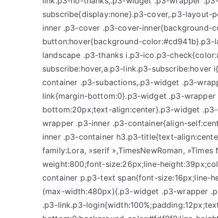
link.p3-no-thanks,.p3-widget .p3-wrapper .p3-
subscribe{display:none}.p3-cover,.p3-layout-p
inner .p3-cover .p3-cover-inner{background-co
button:hover{background-color:#cd941b}.p3-la
landscape .p3-thanks i.p3-ico.p3-check{color:
subscribe:hover,a.p3-link.p3-subscribe:hover 
container .p3-subactions,.p3-widget .p3-wrapp
link{margin-bottom:0}.p3-widget .p3-wrapper 
bottom:20px;text-align:center}.p3-widget .p3
wrapper .p3-inner .p3-container{align-self:c
inner .p3-container h3.p3-title{text-align:cent
family:Lora, »serif »,TimesNewRoman, »Times N
weight:800;font-size:26px;line-height:39px;c
container p.p3-text span{font-size:16px;line
(max-width:480px){.p3-widget .p3-wrapper .p
.p3-link.p3-login{width:100%;padding:12px;te