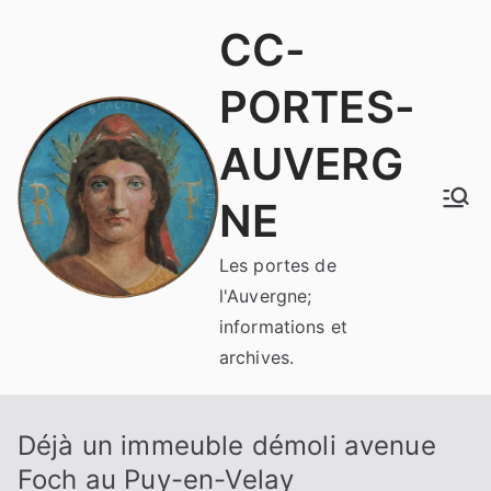
Aller
CC-
au
contenu
PORTES-
AUVERG
NE
Les portes de
l'Auvergne;
informations et
archives.
Déjà un immeuble démoli avenue
Foch au Puy-en-Velay