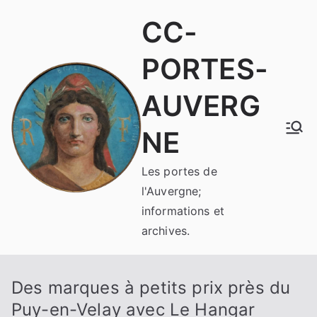
Aller
CC-
au
contenu
PORTES-
AUVERG
NE
Les portes de
l'Auvergne;
informations et
archives.
Des marques à petits prix près du
Puy-en-Velay avec Le Hangar