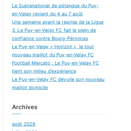
Le Supranational de pétanque du Puy-
en-Velay revient du 4 au 7 août
Une semaine avant la reprise de la Ligue
3, Le Puy-en-Velay FC fait le plein de
confiance contre Bourg-Péronnas
Le Puy-en-Velay « Horizon », le tout
nouveau maillot du Puy-en-Velay FC
Football Mercato : Le Puy-en-Velay FC
tient son milieu d’expérience
Le Puy-en-Velay FC dévoile son nouveau
maillot domicile
Archives
août 2026