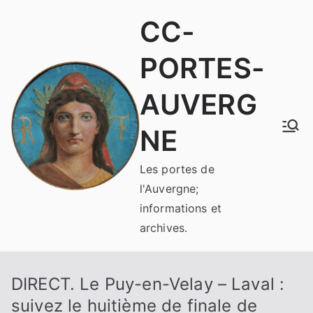
Aller
CC-
au
contenu
PORTES-
AUVERG
NE
Les portes de
l'Auvergne;
informations et
archives.
DIRECT. Le Puy-en-Velay – Laval :
suivez le huitième de finale de