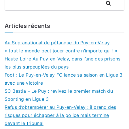
Rechercher
Articles récents
Au Supranational de pétanque du Puy-en-Velay,
« tout le monde peut jouer contre n’importe qui ! »
Haute-Loire Au Puy-en-Velay, dans l’une des prisons
les plus surpeuplées du pays
Foot : Le Puy-en-Velay FC lance sa saison en Ligue 3
avec une victoire
SC Bastia – Le Puy : revivez le premier match du
Sporting en Ligue 3
Refus d’obtempérer au Puy-en-Velay : il prend des
risques pour échapper à la police mais termine
devant le tribunal