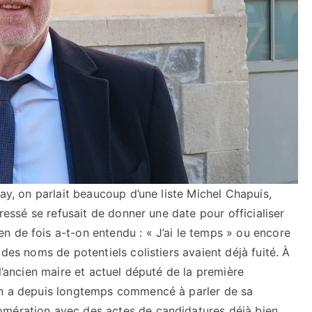
lay, on parlait beaucoup d’une liste Michel Chapuis,
éressé se refusait de donner une date pour officialiser
n de fois a-t-on entendu : « J’ai le temps » ou encore
 des noms de potentiels colistiers avaient déjà fuité. À
 l’ancien maire et actuel député de la première
 on a depuis longtemps commencé à parler de sa
omération avec des actes de candidatures déjà bien