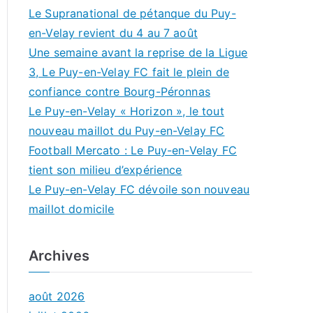
Le Supranational de pétanque du Puy-
en-Velay revient du 4 au 7 août
Une semaine avant la reprise de la Ligue
3, Le Puy-en-Velay FC fait le plein de
confiance contre Bourg-Péronnas
Le Puy-en-Velay « Horizon », le tout
nouveau maillot du Puy-en-Velay FC
Football Mercato : Le Puy-en-Velay FC
tient son milieu d’expérience
Le Puy-en-Velay FC dévoile son nouveau
maillot domicile
Archives
août 2026