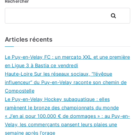
Rechercher
Rechercher
Articles récents
Le Puy-en-Velay FC : un mercato XXL et une première
en Ligue 3 à Bastia ce vendredi
Haute-Loire Sur les réseaux sociaux, “l’évêque
influenceur” du Puy-en-Velay raconte son chemin de
Compostelle
Le Puy-en-Velay Hockey subaquatique : elles
ramènent le bronze des championnats du monde
« J’en ai pour 100.000 € de dommages » : au Puy-en-
Velay, les commerçants pansent leurs plaies une
semaine après l’orage