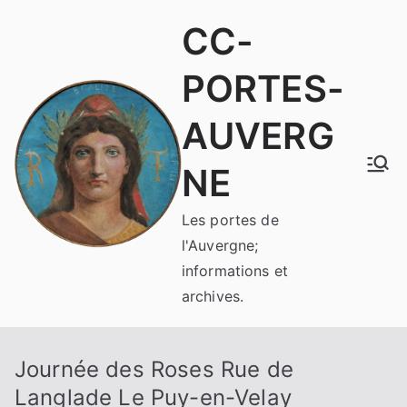
Aller
CC-
au
contenu
PORTES-
AUVERG
NE
Les portes de
l'Auvergne;
informations et
archives.
Journée des Roses Rue de
Langlade Le Puy-en-Velay