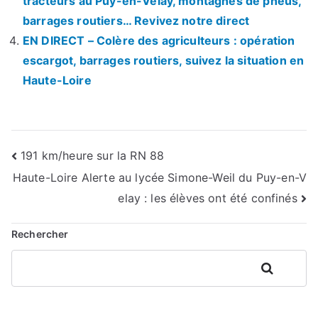
tracteurs au Puy-en-Velay, montagnes de pneus,
barrages routiers… Revivez notre direct
EN DIRECT – Colère des agriculteurs : opération
escargot, barrages routiers, suivez la situation en
Haute-Loire
Navigation
191 km/heure sur la RN 88
Haute-Loire Alerte au lycée Simone-Weil du Puy-en-V
de
elay : les élèves ont été confinés
l’article
Rechercher
Rechercher