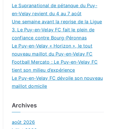
Le Supranational de pétanque du Puy-
en-Velay revient du 4 au 7 août
Une semaine avant la reprise de la Ligue
3, Le Puy-en-Velay FC fait le plein de
confiance contre Bourg-Péronnas
Le Puy-en-Velay « Horizon », le tout
nouveau maillot du Puy-en-Velay FC
Football Mercato : Le Puy-en-Velay FC
tient son milieu d’expérience
Le Puy-en-Velay FC dévoile son nouveau
maillot domicile
Archives
août 2026