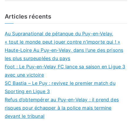
Articles récents
Au Supranational de pétanque du Puy-en-Velay,
« tout le monde peut jouer contre n’importe qui ! »
Haute-Loire Au Puy-en-Velay, dans l’une des prisons
les plus surpeuplées du pays
Foot : Le Puy-en-Velay FC lance sa saison en Ligue 3
avec une victoire
SC Bastia – Le Puy : revivez le premier match du
Sporting en Ligue 3
Refus d’obtempérer au Puy-en-Velay : il prend des
risques pour échapper à la police mais termine
devant le tribunal