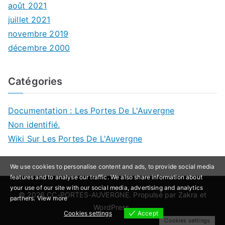
août 2021
juillet 2021
novembre 2019
décembre 2000
Catégories
Documentation : Les Portes De L'Auvergne
Non identifié.
Wiki Sur Les Portes De L'Auvergne
We use cookies to personalise content and ads, to provide social media
features and to analyse our traffic. We also share information about
your use of our site with our social media, advertising and analytics
© 2026
CC-PORTES-AUVERGNE
. Propulsé par
Zakra
et
partners.
View more
WordPress
.
Cookies settings
Accept
Cookies settings