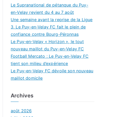
Le Supranational de pétanque du Puy-
en-Velay revient du 4 au 7 août
Une semaine avant la reprise de la Ligue
3, Le Puy-en-Velay FC fait le plein de
confiance contre Bourg-Péronnas
Le Puy-en-Velay « Horizon », le tout
nouveau maillot du Puy-en-Velay FC
Football Mercato : Le Puy-en-Velay FC
tient son milieu d’expérience
Le Puy-en-Velay FC dévoile son nouveau
maillot domicile
Archives
août 2026