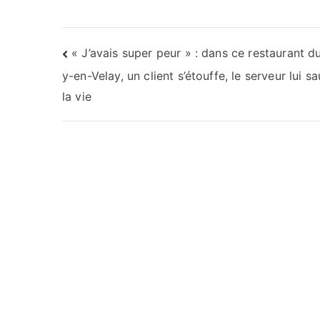
Navigation
« J’avais super peur » : dans ce restaurant d
y-en-Velay, un client s’étouffe, le serveur lui s
de
la vie
l’article