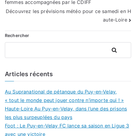
femmes accompagnées par le CDIFF
de
Découvrez les prévisions météo pour ce samedi en H
l’article
aute-Loire
Rechercher
Rechercher
Articles récents
Au Supranational de pétanque du Puy-en-Velay,
« tout le monde peut jouer contre n’importe qui ! »
Haute-Loire Au Puy-en-Velay, dans l’une des prisons
les plus surpeuplées du pays
Foot : Le Puy-en-Velay FC lance sa saison en Ligue 3
avec une victoire