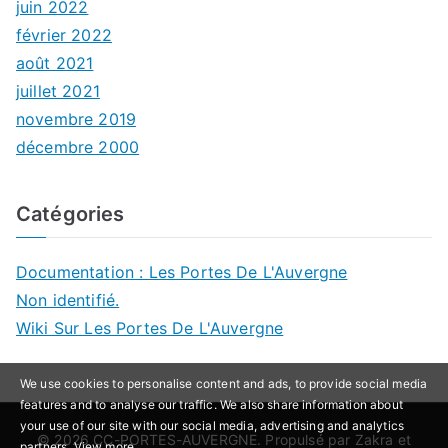
juin 2022
février 2022
août 2021
juillet 2021
novembre 2019
décembre 2000
Catégories
Documentation : Les Portes De L'Auvergne
Non identifié.
Wiki Sur Les Portes De L'Auvergne
We use cookies to personalise content and ads, to provide social media
features and to analyse our traffic. We also share information about
your use of our site with our social media, advertising and analytics
© 2026
CC-PORTES-AUVERGNE
. Propulsé par
Zakra
et
partners.
View more