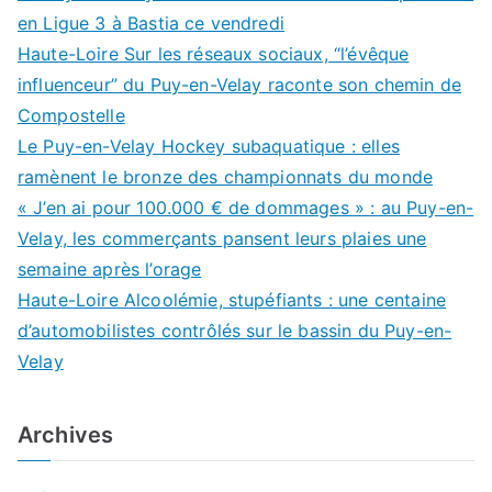
en Ligue 3 à Bastia ce vendredi
Haute-Loire Sur les réseaux sociaux, “l’évêque
influenceur” du Puy-en-Velay raconte son chemin de
Compostelle
Le Puy-en-Velay Hockey subaquatique : elles
ramènent le bronze des championnats du monde
« J’en ai pour 100.000 € de dommages » : au Puy-en-
Velay, les commerçants pansent leurs plaies une
semaine après l’orage
Haute-Loire Alcoolémie, stupéfiants : une centaine
d’automobilistes contrôlés sur le bassin du Puy-en-
Velay
Archives