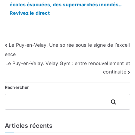
écoles évacuées, des supermarchés inondés…
Revivez le direct
Navigation
Le Puy-en-Velay. Une soirée sous le signe de l’excell
ence
de
Le Puy-en-Velay. Velay Gym : entre renouvellement et
l’article
continuité
Rechercher
Rechercher
Articles récents