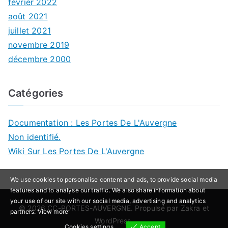
février 2022
août 2021
juillet 2021
novembre 2019
décembre 2000
Catégories
Documentation : Les Portes De L'Auvergne
Non identifié.
Wiki Sur Les Portes De L'Auvergne
We use cookies to personalise content and ads, to provide social media
features and to analyse our traffic. We also share information about
your use of our site with our social media, advertising and analytics
© 2026
CC-PORTES-AUVERGNE
. Propulsé par
Zakra
et
partners.
View more
WordPress
.
Cookies settings
Accept