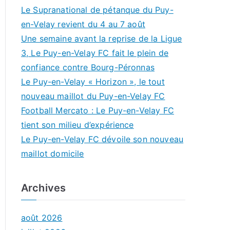
Le Supranational de pétanque du Puy-
en-Velay revient du 4 au 7 août
Une semaine avant la reprise de la Ligue
3, Le Puy-en-Velay FC fait le plein de
confiance contre Bourg-Péronnas
Le Puy-en-Velay « Horizon », le tout
nouveau maillot du Puy-en-Velay FC
Football Mercato : Le Puy-en-Velay FC
tient son milieu d’expérience
Le Puy-en-Velay FC dévoile son nouveau
maillot domicile
Archives
août 2026