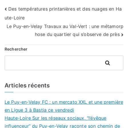
Navigation
Des températures printanières et des nuages en Ha
ute-Loire
de
Le Puy-en-Velay Travaux au Val-Vert : une métamorp
l’article
hose du quartier qui s’observe de près
Rechercher
Rechercher
Articles récents
Le Puy-en-Velay FC : un mercato XXL et une première
en Ligue 3 à Bastia ce vendredi
Haute-Loire Sur les réseaux sociaux, “l’évêque
influenceur” du Puy-en-Velay raconte son chemin de