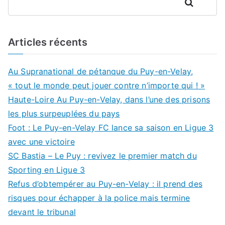
Rechercher
Articles récents
Au Supranational de pétanque du Puy-en-Velay,
« tout le monde peut jouer contre n’importe qui ! »
Haute-Loire Au Puy-en-Velay, dans l’une des prisons
les plus surpeuplées du pays
Foot : Le Puy-en-Velay FC lance sa saison en Ligue 3
avec une victoire
SC Bastia – Le Puy : revivez le premier match du
Sporting en Ligue 3
Refus d’obtempérer au Puy-en-Velay : il prend des
risques pour échapper à la police mais termine
devant le tribunal