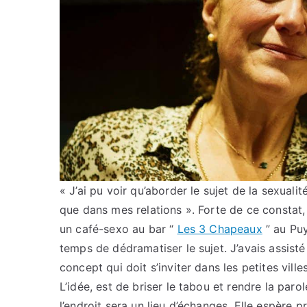
« J’ai pu voir qu’aborder le sujet de la sexuali
que dans mes relations ». Forte de ce constat
un café-sexo au bar “
Les 3 Chapeaux
” au Puy
temps de dédramatiser le sujet. J’avais assisté
concept qui doit s’inviter dans les petites ville
L’idée, est de briser le tabou et rendre la paro
l’endroit sera un lieu d’échanges. Elle espère p