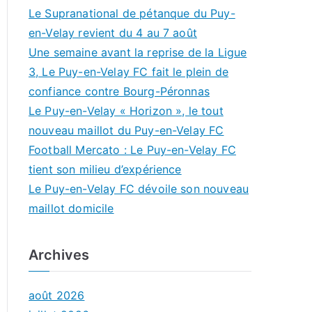
Le Supranational de pétanque du Puy-
en-Velay revient du 4 au 7 août
Une semaine avant la reprise de la Ligue
3, Le Puy-en-Velay FC fait le plein de
confiance contre Bourg-Péronnas
Le Puy-en-Velay « Horizon », le tout
nouveau maillot du Puy-en-Velay FC
Football Mercato : Le Puy-en-Velay FC
tient son milieu d’expérience
Le Puy-en-Velay FC dévoile son nouveau
maillot domicile
Archives
août 2026