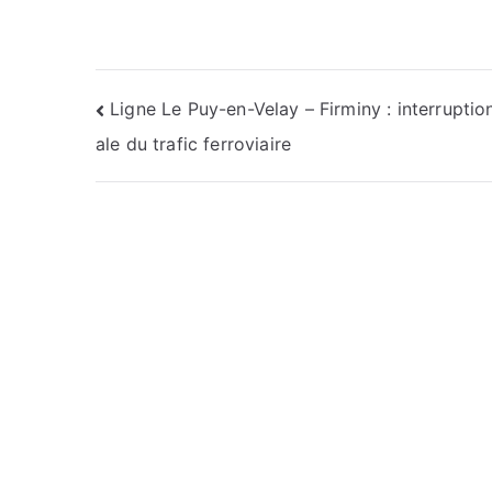
Navigation
Ligne Le Puy-en-Velay – Firminy : interruptio
ale du trafic ferroviaire
de
l’article