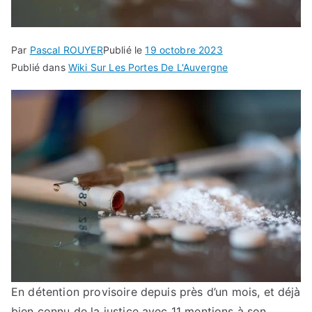
Par
Pascal ROUYER
Publié le
19 octobre 2023
Publié dans
Wiki Sur Les Portes De L'Auvergne
En détention provisoire depuis près d’un mois, et déjà
bien connu de la justice avec 11 mentions à son