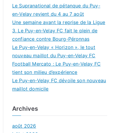
Le Supranational de pétanque du Puy-
en-Velay revient du 4 au 7 août
Une semaine avant la reprise de la Ligue
3, Le Puy-en-Velay FC fait le plein de
confiance contre Bourg-Péronnas
Le Puy-en-Velay « Horizon », le tout
nouveau maillot du Puy-en-Velay FC
Football Mercato : Le Puy-en-Velay FC
tient son milieu d’expérience
Le Puy-en-Velay FC dévoile son nouveau
maillot domicile
Archives
août 2026