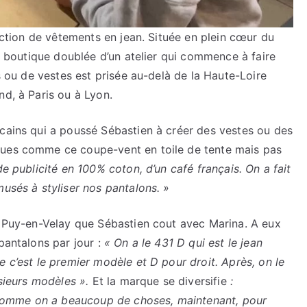
fection de vêtements en jean. Située en plein cœur du
ne boutique doublée d’un atelier qui commence à faire
ns ou de vestes est prisée au-delà de la Haute-Loire
nd, à Paris ou à Lyon.
icains qui a poussé Sébastien à créer des vestes ou des
ques comme ce coupe-vent en toile de tente mais pas
 de publicité en 100% coton, d’un café français. On a fait
musés à styliser nos pantalons. »
du Puy-en-Velay que Sébastien cout avec Marina. A eux
pantalons par jour :
« On a le 431 D qui est le jean
e c’est le premier modèle et D pour droit. Après, on le
usieurs modèles ».
Et la marque se diversifie
:
ur homme on a beaucoup de choses, maintenant, pour