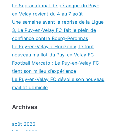
Le Supranational de pétanque du Puy-
en-Velay revient du 4 au 7 août
Une semaine avant la reprise de la Ligue
3, Le Puy-en-Velay FC fait le plein de
confiance contre Bourg-Péronnas
Le Puy-en-Velay « Horizon », le tout
nouveau maillot du Puy-en-Velay FC
Football Mercato : Le Puy-en-Velay FC
tient son milieu d’expérience
Le Puy-en-Velay FC dévoile son nouveau
maillot domicile
Archives
août 2026