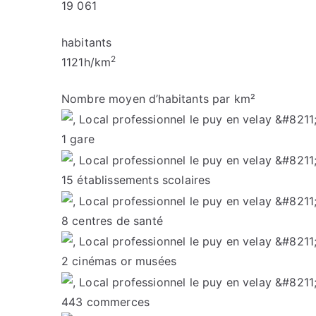
19 061
habitants
2
1121
h/km
Nombre moyen d’habitants par km²
1
gare
15
établissements scolaires
8
centres de santé
2
cinémas or musées
443
commerces