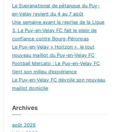
Le Supranational de pétanque du Puy-
en-Velay revient du 4 au 7 août
Une semaine avant la reprise de la Ligue
3, Le Puy-en-Velay FC fait le plein de
confiance contre Bourg-Péronnas
Le Puy-en-Velay « Horizon », le tout
nouveau maillot du Puy-en-Velay FC
Football Mercato : Le Puy-en-Velay FC
tient son milieu d’expérience
Le Puy-en-Velay FC dévoile son nouveau
maillot domicile
Archives
août 2026