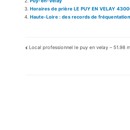
Puy-en-Velay
Horaires de prière LE PUY EN VELAY 430
Haute-Loire : des records de fréquentatio
Navigation
Local professionnel le puy en velay – 51.98 
de
l’article