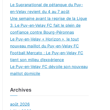
Le Supranational de pétanque du Puy-
en-Velay revient du 4 au 7 août
Une semaine avant la reprise de la Ligue
3, Le Puy-en-Velay FC fait le plein de
confiance contre Bourg-Péronnas
Le Puy-en-Velay « Horizon », le tout
nouveau maillot du Puy-en-Velay FC
Football Mercato : Le Puy-en-Velay FC
tient son milieu d’expérience
Le Puy-en-Velay FC dévoile son nouveau
maillot domicile
Archives
août 2026