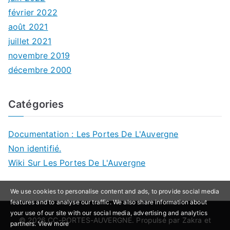
février 2022
août 2021
juillet 2021
novembre 2019
décembre 2000
Catégories
Documentation : Les Portes De L'Auvergne
Non identifié.
Wiki Sur Les Portes De L'Auvergne
We use cookies to personalise content and ads, to provide social media
features and to analyse our traffic. We also share information about
your use of our site with our social media, advertising and analytics
© 2026
CC-PORTES-AUVERGNE
. Propulsé par
Zakra
et
partners.
View more