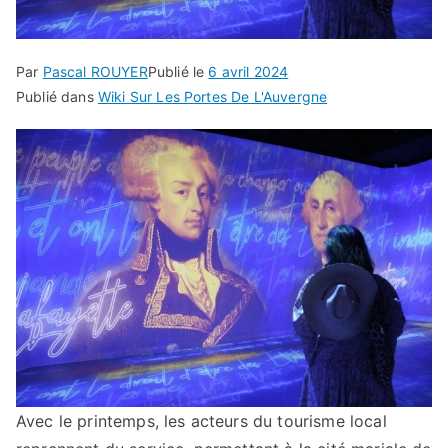
Par
Pascal ROUYER
Publié le
6 avril 2024
Publié dans
Wiki Sur Les Portes De L'Auvergne
Avec le printemps, les acteurs du tourisme local