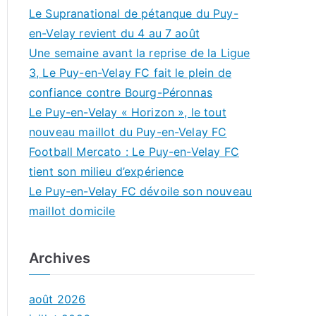
Le Supranational de pétanque du Puy-
en-Velay revient du 4 au 7 août
Une semaine avant la reprise de la Ligue
3, Le Puy-en-Velay FC fait le plein de
confiance contre Bourg-Péronnas
Le Puy-en-Velay « Horizon », le tout
nouveau maillot du Puy-en-Velay FC
Football Mercato : Le Puy-en-Velay FC
tient son milieu d’expérience
Le Puy-en-Velay FC dévoile son nouveau
maillot domicile
Archives
août 2026