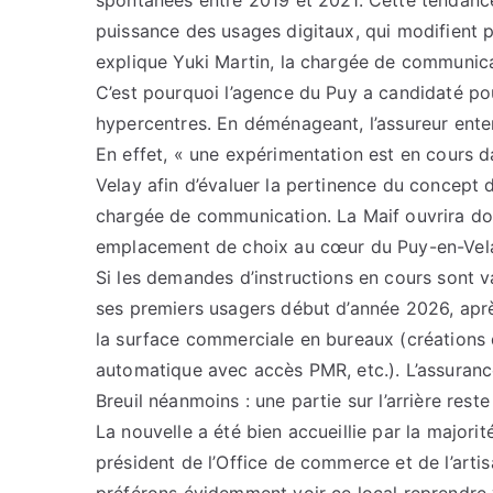
spontanées entre 2019 et 2021. Cette tendance
puissance des usages digitaux, qui modifient
explique Yuki Martin, la chargée de communica
C’est pourquoi l’agence du Puy a candidaté pour
hypercentres. En déménageant, l’assureur entend
En effet, « une expérimentation est en cours 
Velay afin d’évaluer la pertinence du concept d
chargée de communication. La Maif ouvrira do
emplacement de choix au cœur du Puy-en-Vela
Si les demandes d’instructions en cours sont va
ses premiers usagers début d’année 2026, ap
la surface commerciale en bureaux (créations d
automatique avec accès PMR, etc.). L’assurance
Breuil néanmoins : une partie sur l’arrière rest
La nouvelle a été bien accueillie par la majo
président de l’Office de commerce et de l’arti