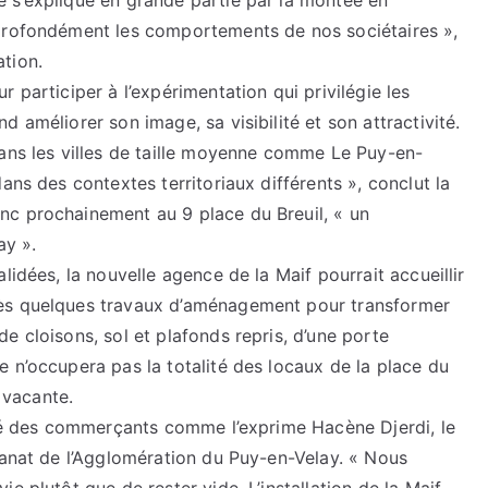
 s’explique en grande partie par la montée en
 profondément les comportements de nos sociétaires »,
tion.
 participer à l’expérimentation qui privilégie les
 améliorer son image, sa visibilité et son attractivité.
dans les villes de taille moyenne comme Le Puy-en-
ans des contextes territoriaux différents », conclut la
nc prochainement au 9 place du Breuil, « un
y ».
lidées, la nouvelle agence de la Maif pourrait accueillir
rès quelques travaux d’aménagement pour transformer
e cloisons, sol et plafonds repris, d’une porte
 n’occupera pas la totalité des locaux de la place du
e vacante.
rité des commerçants comme l’exprime Hacène Djerdi, le
sanat de l’Agglomération du Puy-en-Velay. « Nous