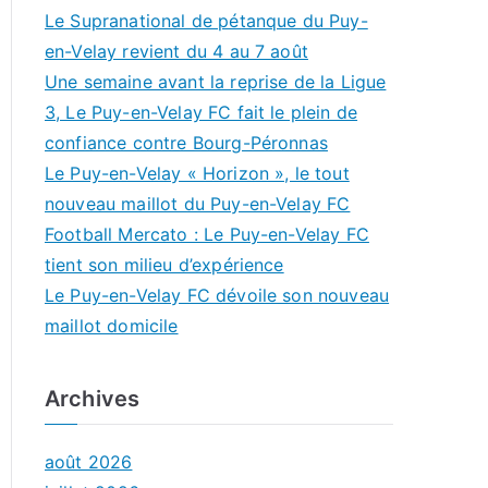
Le Supranational de pétanque du Puy-
en-Velay revient du 4 au 7 août
Une semaine avant la reprise de la Ligue
3, Le Puy-en-Velay FC fait le plein de
confiance contre Bourg-Péronnas
Le Puy-en-Velay « Horizon », le tout
nouveau maillot du Puy-en-Velay FC
Football Mercato : Le Puy-en-Velay FC
tient son milieu d’expérience
Le Puy-en-Velay FC dévoile son nouveau
maillot domicile
Archives
août 2026