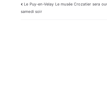
Navigation
Le Puy-en-Velay Le musée Crozatier sera ou
samedi soir
de
l’article