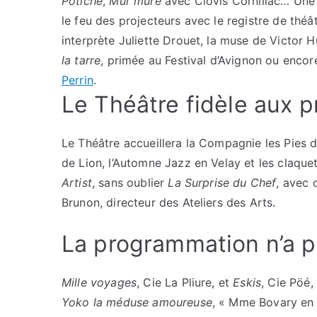
Potiche
,
Mur mure
avec Clovis Cornillac… Une q
le feu des projecteurs avec le registre de théâ
interprète Juliette Drouet, la muse de Victor 
la tarre
, primée au Festival d’Avignon ou enco
Perrin
.
Le Théâtre fidèle aux p
Le Théâtre accueillera la Compagnie les Pies 
de Lion, l’Automne Jazz en Velay et les claque
Artist
, sans oublier
La Surprise du Chef
, avec 
Brunon, directeur des Ateliers des Arts.
La programmation n’a pa
Mille voyages
, Cie La Pliure, et
Eskis
, Cie Pöé
Yoko la méduse amoureuse
, « Mme Bovary en 