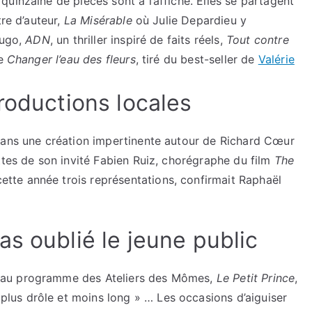
uinzaine de pièces sont à l’affiche. Elles se partagent
tre d’auteur,
La Misérable
où Julie Depardieu y
Hugo,
ADN
, un thriller inspiré de faits réels,
Tout contre
re
Changer l’eau des fleurs
, tiré du best-seller de
Valérie
roductions locales
dans une création impertinente autour de Richard Cœur
ttes de son invité Fabien Ruiz, chorégraphe du film
The
cette année trois représentations, confirmait Raphaël
s oublié le jeune public
, au programme des Ateliers des Mômes,
Le Petit Prince
,
plus drôle et moins long » … Les occasions d’aiguiser