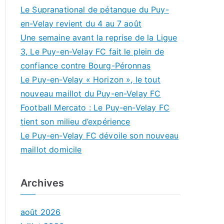
Le Supranational de pétanque du Puy-
en-Velay revient du 4 au 7 août
Une semaine avant la reprise de la Ligue
3, Le Puy-en-Velay FC fait le plein de
confiance contre Bourg-Péronnas
Le Puy-en-Velay « Horizon », le tout
nouveau maillot du Puy-en-Velay FC
Football Mercato : Le Puy-en-Velay FC
tient son milieu d’expérience
Le Puy-en-Velay FC dévoile son nouveau
maillot domicile
Archives
août 2026