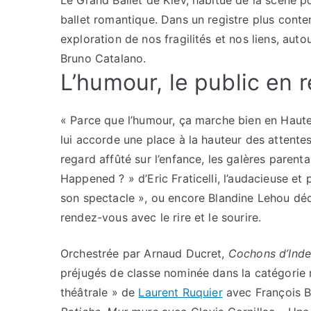
Le Grand Ballet de Kiev, habitué de la scène p
ballet romantique. Dans un registre plus conte
exploration de nos fragilités et nos liens, aut
Bruno Catalano.
L’humour, le public en
« Parce que l’humour, ça marche bien en Haut
lui accorde une place à la hauteur des attent
regard affûté sur l’enfance, les galères parent
Happened ? » d’Eric Fraticelli, l’audacieuse et
son spectacle », ou encore Blandine Lehou dé
rendez-vous avec le rire et le sourire.
Orchestrée par Arnaud Ducret,
Cochons d’Ind
préjugés de classe nominée dans la catégorie 
théâtrale » de
Laurent Ruquier
avec François B