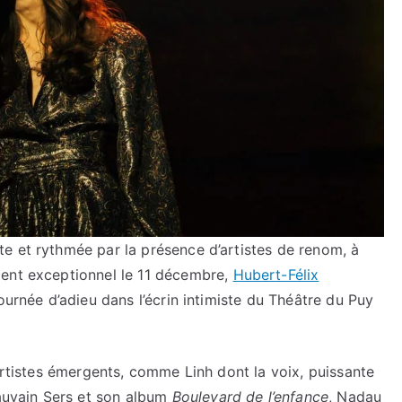
e et rythmée par la présence d’artistes de renom, à
nt exceptionnel le 11 décembre,
Hubert-Félix
ournée d’adieu dans l’écrin intimiste du Théâtre du Puy
 artistes émergents, comme Linh dont la voix, puissante
auvain Sers et son album
Boulevard de l’enfance
, Nadau