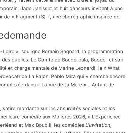
onote, y revient cette année avec
Giselle
, joyau du
mporain, Jade Janisset et huit danseurs invitent à une
our de « Fragment (S) », une chorégraphie inspirée de
 redemande
e-Loire », souligne Romain Sagnard, la programmation
es des publics. Le Comte de Bouderbala, Booder et son
alité et charge mentale de Marine Leonardi, le « What
 provocatrice La Bajon, Pablo Mira qui « cherche encore
complexée dans « La Vie de ta Mère »… Autant de
e
, satire mordante sur les absurdités sociales et les
meilleure comédie aux Molières 2026, « L’Expérience
erléand et Max Boublil, les comédies
L’invitation
,