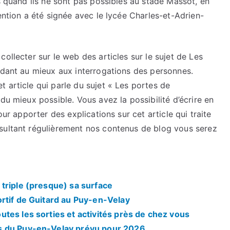
ts quand ils ne sont pas possibles au stade Massot, en
ention a été signée avec le lycée Charles-et-Adrien-
ollecter sur le web des articles sur le sujet de Les
ndant au mieux aux interrogations des personnes.
 article qui parle du sujet « Les portes de
du mieux possible. Vous avez la possibilité d’écrire en
our apporter des explications sur cet article qui traite
sultant régulièrement nos contenus de blog vous serez
triple (presque) sa surface
rtif de Guitard au Puy-en-Velay
tes les sorties et activités près de chez vous
s du Puy-en-Velay prévu pour 2026