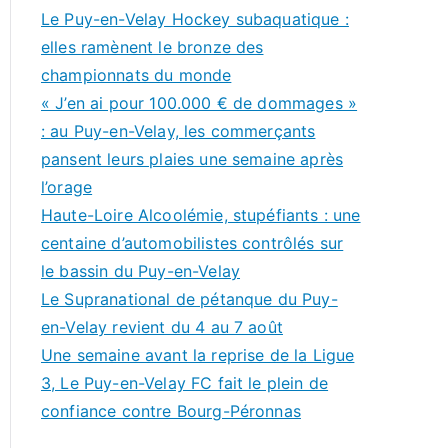
Le Puy-en-Velay Hockey subaquatique :
elles ramènent le bronze des
championnats du monde
« J’en ai pour 100.000 € de dommages »
: au Puy-en-Velay, les commerçants
pansent leurs plaies une semaine après
l’orage
Haute-Loire Alcoolémie, stupéfiants : une
centaine d’automobilistes contrôlés sur
le bassin du Puy-en-Velay
Le Supranational de pétanque du Puy-
en-Velay revient du 4 au 7 août
Une semaine avant la reprise de la Ligue
3, Le Puy-en-Velay FC fait le plein de
confiance contre Bourg-Péronnas