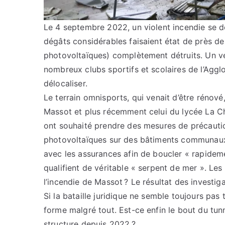
Le 4 septembre 2022, un violent incendie se 
dégâts considérables faisaient état de près d
photovoltaïques) complètement détruits. Un vér
nombreux clubs sportifs et scolaires de l’Agglo
délocaliser.
Le terrain omnisports, qui venait d’être rénové
Massot et plus récemment celui du lycée La Ch
ont souhaité prendre des mesures de précautio
photovoltaïques sur des bâtiments communaux.
avec les assurances afin de boucler « rapideme
qualifient de véritable « serpent de mer ». Les 
l’incendie de Massot ? Le résultat des investiga
Si la bataille juridique ne semble toujours pa
forme malgré tout. Est-ce enfin le bout du tunn
structure depuis 2022 ?