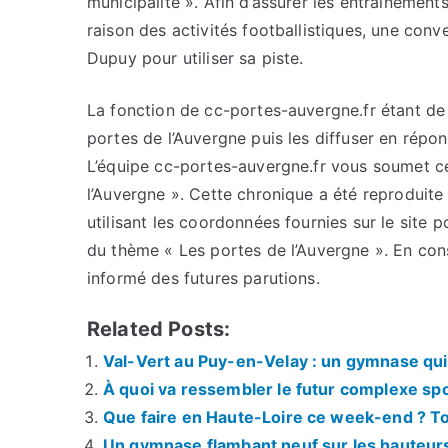
municipalité ». Afin d’assurer les entraînemen
raison des activités footballistiques, une conv
Dupuy pour utiliser sa piste.
La fonction de cc-portes-auvergne.fr étant de c
portes de l’Auvergne puis les diffuser en répo
L’équipe cc-portes-auvergne.fr vous soumet cet
l’Auvergne ». Cette chronique a été reproduite 
utilisant les coordonnées fournies sur le site p
du thème « Les portes de l’Auvergne ». En con
informé des futures parutions.
Related Posts:
Val-Vert au Puy-en-Velay : un gymnase qui 
À quoi va ressembler le futur complexe spo
Que faire en Haute-Loire ce week-end ? Tou
Un gymnase flambant neuf sur les hauteur