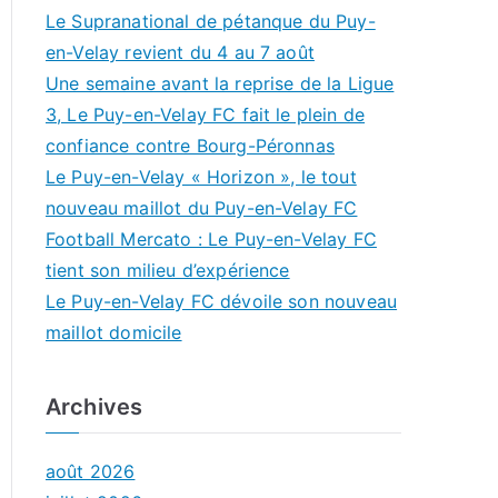
Le Supranational de pétanque du Puy-
en-Velay revient du 4 au 7 août
Une semaine avant la reprise de la Ligue
3, Le Puy-en-Velay FC fait le plein de
confiance contre Bourg-Péronnas
Le Puy-en-Velay « Horizon », le tout
nouveau maillot du Puy-en-Velay FC
Football Mercato : Le Puy-en-Velay FC
tient son milieu d’expérience
Le Puy-en-Velay FC dévoile son nouveau
maillot domicile
Archives
août 2026