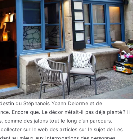
 destin du Stéphanois Yoann Delorme et de
nce. Encore que. Le décor n’était-il pas déjà planté ? Il
, comme des jalons tout le long d’un parcours.
ollecter sur le web des articles sur le sujet de Les
ndant au mieux aux interrogations des personnes.