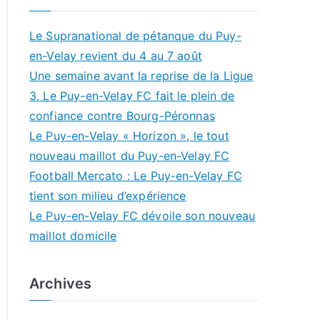
Le Supranational de pétanque du Puy-
en-Velay revient du 4 au 7 août
Une semaine avant la reprise de la Ligue
3, Le Puy-en-Velay FC fait le plein de
confiance contre Bourg-Péronnas
Le Puy-en-Velay « Horizon », le tout
nouveau maillot du Puy-en-Velay FC
Football Mercato : Le Puy-en-Velay FC
tient son milieu d’expérience
Le Puy-en-Velay FC dévoile son nouveau
maillot domicile
Archives